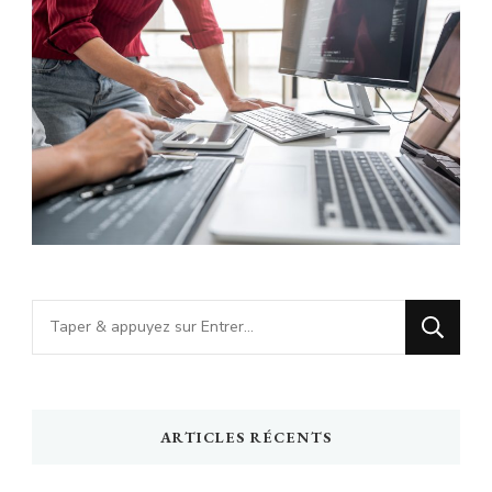
Vous
recherchiez
quelque
chose
ARTICLES RÉCENTS
?