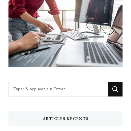
Vous
recherchiez
quelque
chose
ARTICLES RÉCENTS
?