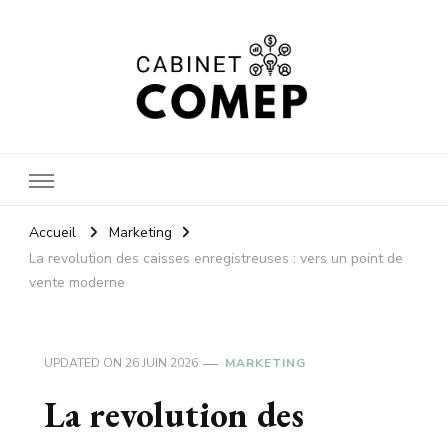
Cabinet
Accueil
Marketing
La revolution des caisses enregistreuses : vers un point de
vente moderne
comep
UPDATED ON
26 JUIN 2026
MARKETING
La revolution des