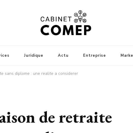
et-comep
vices
Juridique
Actu
Entreprise
Marke
te sans diplome : une realite a considerer
busines
aison de retraite