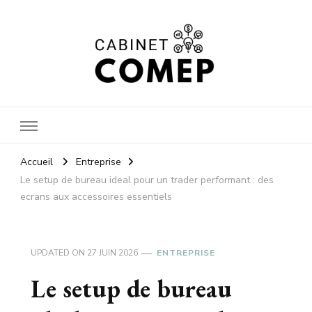
Cabinet
Accueil
Entreprise
Le setup de bureau ideal pour un trader performant : des
ecrans aux accessoires essentiels
comep
UPDATED ON
27 JUIN 2026
ENTREPRISE
Le setup de bureau