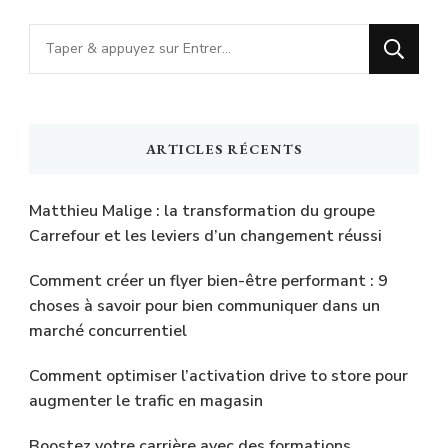
Vous
recherchiez
quelque
chose
ARTICLES RÉCENTS
?
Matthieu Malige : la transformation du groupe
Carrefour et les leviers d’un changement réussi
Comment créer un flyer bien-être performant : 9
choses à savoir pour bien communiquer dans un
marché concurrentiel
Comment optimiser l’activation drive to store pour
augmenter le trafic en magasin
Boostez votre carrière avec des formations