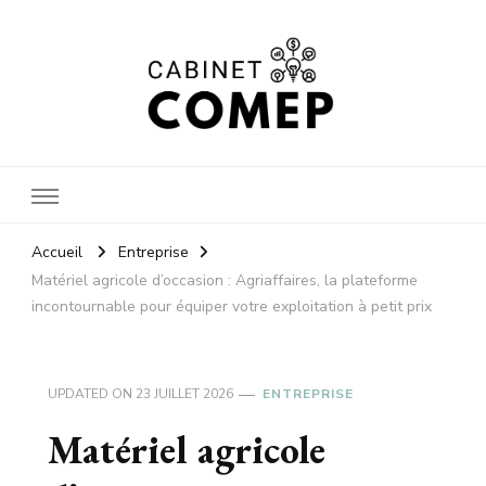
Cabinet
Accueil
Entreprise
Matériel agricole d’occasion : Agriaffaires, la plateforme
incontournable pour équiper votre exploitation à petit prix
comep
UPDATED ON
23 JUILLET 2026
ENTREPRISE
Matériel agricole