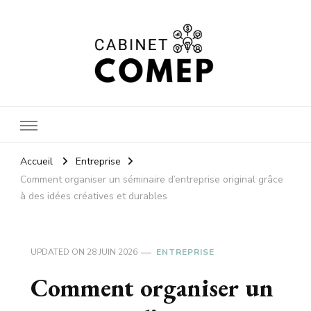
Cabinet
Accueil
Entreprise
Comment organiser un séminaire d’entreprise original grâce
à des idées créatives et durables
comep
UPDATED ON
28 JUIN 2026
ENTREPRISE
Comment organiser un