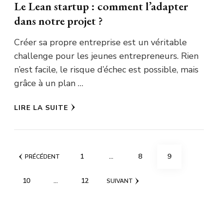
Le Lean startup : comment l’adapter
dans notre projet ?
Créer sa propre entreprise est un véritable
challenge pour les jeunes entrepreneurs. Rien
n’est facile, le risque d’échec est possible, mais
grâce à un plan …
LIRE LA SUITE
Pagination
PAGE
PAGE
PAGE
1
…
8
9
PRÉCÉDENT
des
PAGE
PAGE
10
…
12
SUIVANT
publications