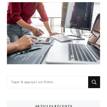
Vous
recherchiez
quelque
chose
ARTICLES RÉCENTS