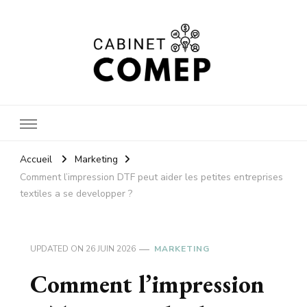
Cabinet
Accueil
Marketing
Comment l’impression DTF peut aider les petites entreprises
textiles a se developper ?
comep
UPDATED ON
26 JUIN 2026
MARKETING
Comment l’impression